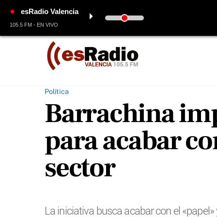
●
esRadio Valencia
⏵
105.5 FM - EN VIVO
Skip
to
content
Política
Barrachina imp
para acabar con
sector
La iniciativa busca acabar con el «papel» 