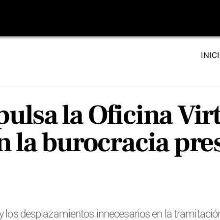
INIC
ulsa la Oficina Vi
 la burocracia pres
y los desplazamientos innecesarios en la tramitación 