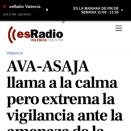
●
esRadio Valencia
ES LA MAÑANA DE FIN DE
⏵
▼
SEMANA 11:00 - 13:30
105.5 FM - EN VIVO
Skip
Men
to
content
Valencia
AVA-ASAJA
llama a la calma
pero extrema la
vigilancia ante la