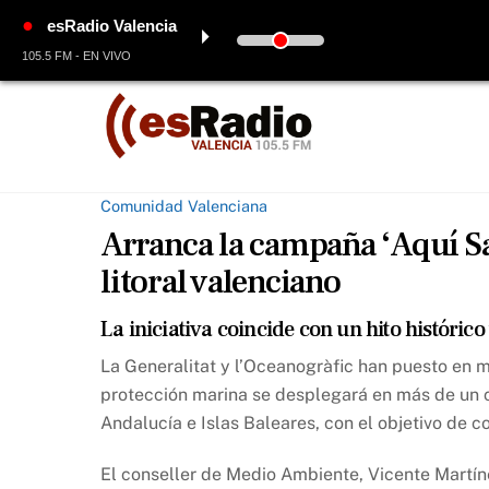
●
esRadio Valencia
⏵
105.5 FM - EN VIVO
Skip
to
content
Comunidad Valenciana
Arranca la campaña ‘Aquí Sa
litoral valenciano
La iniciativa coincide con un hito históri
La Generalitat y l’Oceanogràfic han puesto en 
protección marina se desplegará en más de un c
Andalucía e Islas Baleares, con el objetivo de c
El conseller de Medio Ambiente, Vicente Martíne